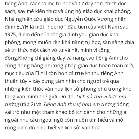
tiếng Anh, các cha mẹ tự học và tự dạy con, thích đọc
sách, say mê kiến thức và ủng hộ giáo dục khai phóng.
Nhà nghiên cứu giáo dục Nguyễn Quốc Vương nhận
định ELYH là một “học hội” đầu tiên của Việt Nam sau
1975, điểm đến của các gia đình yêu giáo dục khai
phóng, mong muốn rèn khả năng tự học, sẵn sàng chia
sẻ tri thức một cách vô tư và hết mình vì cộng
đồng.Không chỉ giảng dạy và nâng cao tiếng Anh cho
cộng đồng bằng phương pháp giáo dục hoàn toàn mới,
mục tiêu của ELYH còn hơn cả truyền thụ tiếng Anh
thuần túy – xây dựng tầm nhìn cho người trẻ qua
những kiến thức văn hóa lịch sử phong phú trong kho
tàng văn minh thế giới. Do đó,
Lịch sử thú vị hơn em
tưởng
(tập 2) và
Tiếng Anh thú vị hơn em tưởng
đóng
vai trò như một tham khảo bổ ích dành cho những ai
ngoài nhu cầu ngoại ngữ còn muốn tìm hiểu và mở
rộng biên độ hiểu biết về lịch sử, văn hóa.