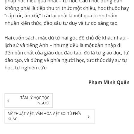
pháp học hiệu quả nhất – tự học. Cách học đúng đắn
không phải là tiếp thu tri thức một chiều, học thuộc hay
“cấp tốc, ăn xổi,” trái lại phải là một quá trình thấm
nhuần kiến thức, đào sâu tư duy và tự do sáng tạo.
Hai cuốn sách, mặc dù từ hai góc độ chủ đề khác nhau –
lịch sử và tiếng Anh – nhưng đều là một dẫn nhập đi
đến bản chất của giáo dục đào tạo, đó là tự giáo dục, tự
đào tạo, và đứng về phía người học, tức thúc đẩy sự tự
học, tự nghiên cứu.
Phạm Minh Quân
TÂM LÝ HỌC TỘC
NGƯỜI
MỸ THUẬT VIỆT, VĂN HÓA VIỆT SOI TỪ PHÍA
KHÁC