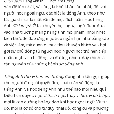
Cuốn sách
Tiếng Anh thú vị hơn em tưởng.
Vấn đề lớn nhất, và cũng là khó khăn lớn nhất, đối với
người học ngoại ngữ, đặc biệt là tiếng Anh, theo như
tác giả chỉ ra, là một vấn đề mục đích luận. Học tiếng
Anh
để làm gì
? Ở ta, chuyện học ngoại ngữ được đưa
vào nhà trường mang nặng tính mô phạm, nhồi nhét
kiến thức để đáp ứng mục tiêu ngắn hạn như bằng cấp
và việc làm, mà quên đi mục tiêu khuyến khích và khơi
gợi sự chủ động từ người học. Người học trở nên tiếp
nhận một cách bị động, và đương nhiên, đây chính là
căn nguyên của chứng bệnh
sợ tiếng Anh
.
Tiếng Anh thú vị hơn em tưởng
, đúng như tên gọi, giúp
cho người đọc giải quyết được bài toán về động lực
tiếng Anh, và học tiếng Anh như thế nào mới hiệu quả.
Điều tiên quyết,
học vì thích học
, thay vì
học vì phải học
,
mới là con đường hoàng đạo khi học ngoại ngữ. Và từ
đó, mới là cơ sở cho tư duy, thái độ, công cụ và phương