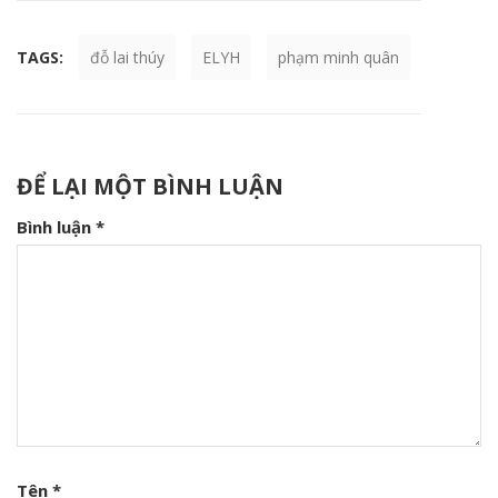
TAGS:
đỗ lai thúy
ELYH
phạm minh quân
ĐỂ LẠI MỘT BÌNH LUẬN
Bình luận
*
Tên
*