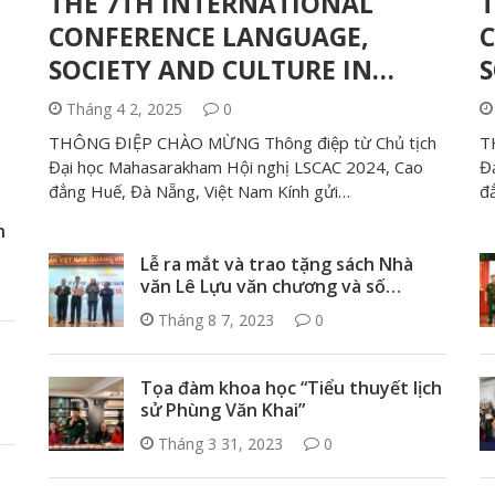
THE 7TH INTERNATIONAL
T
CONFERENCE LANGUAGE,
SOCIETY AND CULTURE IN…
S
Tháng 4 2, 2025
0
THÔNG ĐIỆP CHÀO MỪNG Thông điệp từ Chủ tịch
T
Đại học Mahasarakham Hội nghị LSCAC 2024, Cao
Đ
đẳng Huế, Đà Nẵng, Việt Nam Kính gửi…
đ
n
Lễ ra mắt và trao tặng sách Nhà
văn Lê Lựu văn chương và số…
Tháng 8 7, 2023
0
Tọa đàm khoa học “Tiểu thuyết lịch
sử Phùng Văn Khai”
Tháng 3 31, 2023
0