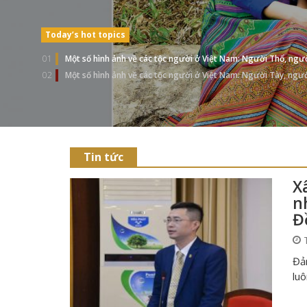
Today’s hot topics
01
Một số hình ảnh về các tộc người ở Việt Nam: Người Thổ, ng
02
Một số hình ảnh về các tộc người ở Việt Nam: Người Tày, ngư
Tin tức
X
n
Đ
T
Đản
lu