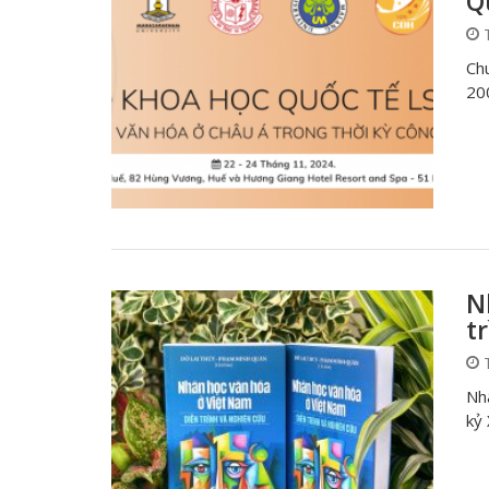
Q
T
Ch
20
N
t
T
Nhâ
kỷ 