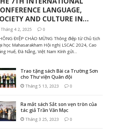
HE 7TH INTERNATIONAL
CONFERENCE LANGUAGE,
OCIETY AND CULTURE IN…
Tháng 4 2, 2025
0
HÔNG ĐIỆP CHÀO MỪNG Thông điệp từ Chủ tịch
ại học Mahasarakham Hội nghị LSCAC 2024, Cao
ẳng Huế, Đà Nẵng, Việt Nam Kính gửi…
Trao tặng sách Bài ca Trường Sơn
cho Thư viện Quân đội
Tháng 5 13, 2023
0
Ra mắt sách Sắt son vẹn tròn của
tác giả Trần Văn Mạc
Tháng 3 25, 2023
0