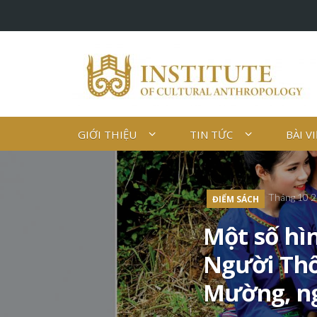
GIỚI THIỆU
TIN TỨC
BÀI V
Tháng 10 2
ĐIỂM SÁCH
Một số hì
Người Thổ
Mường, ng