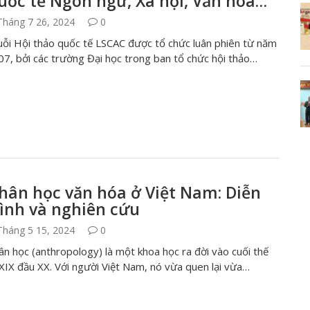
uốc tế Ngôn ngữ, Xã hội, Văn hóa…
háng 7 26, 2024
0
uỗi Hội thảo quốc tế LSCAC được tổ chức luân phiên từ năm
07, bởi các trường Đại học trong ban tổ chức hội thảo…
hân học văn hóa ở Việt Nam: Diễn
rình và nghiên cứu
háng 5 15, 2024
0
n học (anthropology) là một khoa học ra đời vào cuối thế
XIX đầu XX. Với người Việt Nam, nó vừa quen lại vừa…