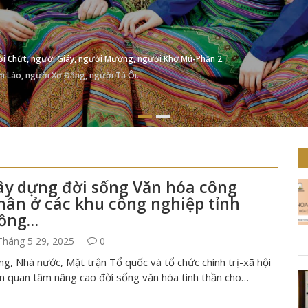
ười Chứt, người Giáy, người Mường, người Khơ Mú-Phần 2.
ời Lào, người Xơ Đăng, người Tà Ôi.
ây dựng đời sống Văn hóa công
hân ở các khu công nghiệp tỉnh
ồng…
háng 5 29, 2025
0
g, Nhà nước, Mặt trận Tổ quốc và tổ chức chính trị-xã hội
ôn quan tâm nâng cao đời sống văn hóa tinh thần cho…