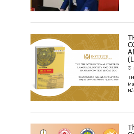
T
C
A
(
T
TH
Ma
Nẵ
T