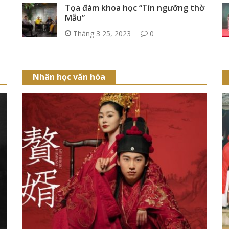
Tọa đàm khoa học “Tín ngưỡng thờ
Mẫu”
Tháng 3 25, 2023
0
Nhân học văn hóa