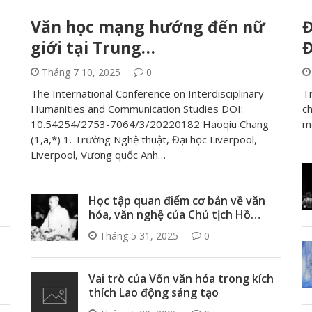
Văn học mạng hướng đến nữ
Đ
giới tại Trung…
Đ
Tháng 7 10, 2025
0
The International Conference on Interdisciplinary
Tr
Humanities and Communication Studies DOI:
ch
10.54254/2753-7064/3/20220182 Haoqiu Chang
m
(1,a,*) 1. Trường Nghệ thuật, Đại học Liverpool,
Liverpool, Vương quốc Anh…
Học tập quan điểm cơ bản về văn
hóa, văn nghệ của Chủ tịch Hồ…
Tháng 5 31, 2025
0
Vai trò của Vốn văn hóa trong kích
thích Lao động sáng tạo