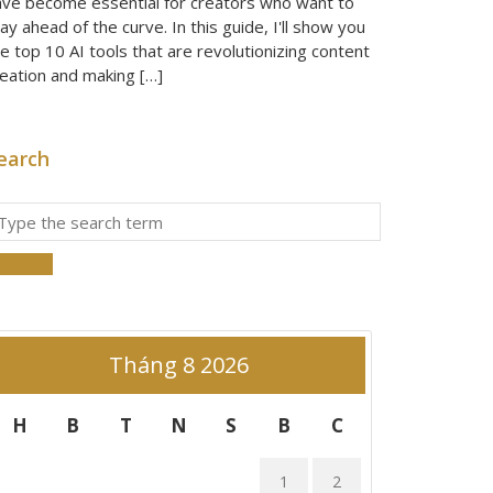
ave become essential for creators who want to
ay ahead of the curve. In this guide, I'll show you
e top 10 AI tools that are revolutionizing content
reation and making […]
earch
Tháng 8 2026
H
B
T
N
S
B
C
1
2