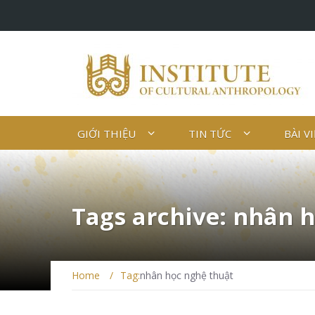
GIỚI THIỆU
TIN TỨC
BÀI V
Tags archive: nhân 
Home
/
Tag:
nhân học nghệ thuật