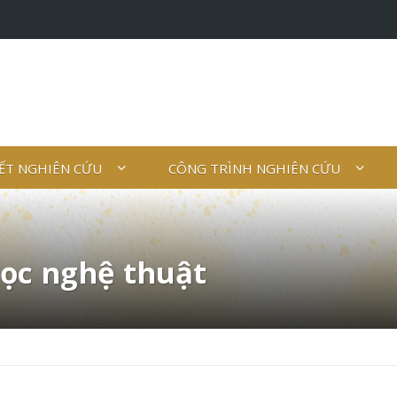
IẾT NGHIÊN CỨU
CÔNG TRÌNH NGHIÊN CỨU
học nghệ thuật