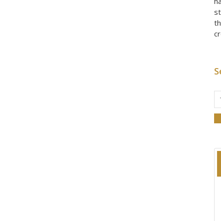
h
st
th
c
S