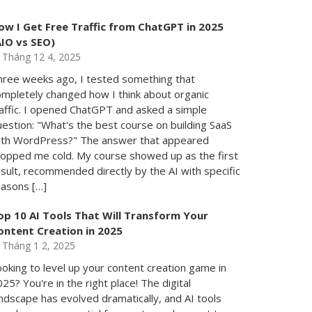
ow I Get Free Traffic from ChatGPT in 2025
AIO vs SEO)
Tháng 12 4, 2025
hree weeks ago, I tested something that
ompletely changed how I think about organic
raffic. I opened ChatGPT and asked a simple
estion: "What's the best course on building SaaS
ith WordPress?" The answer that appeared
topped me cold. My course showed up as the first
sult, recommended directly by the AI with specific
easons […]
op 10 AI Tools That Will Transform Your
ontent Creation in 2025
Tháng 1 2, 2025
oking to level up your content creation game in
25? You're in the right place! The digital
ndscape has evolved dramatically, and AI tools