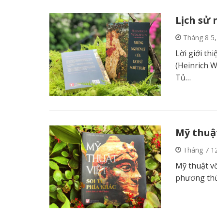
Lịch sử
Tháng 8 5
Lời giới th
(Heinrich W
Tủ…
Mỹ thuật
Tháng 7 1
Mỹ thuật vố
phương thứ