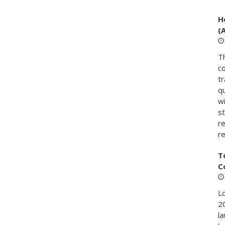
H
(
T
c
t
qu
w
s
re
r
T
C
Lo
20
la