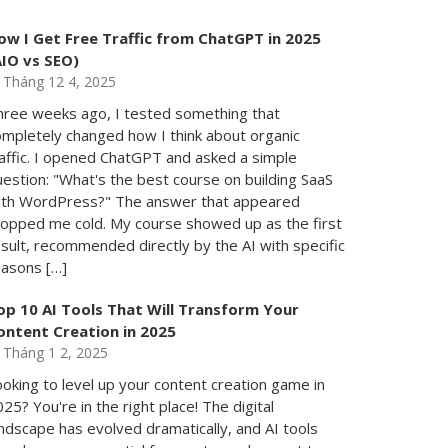
ow I Get Free Traffic from ChatGPT in 2025
AIO vs SEO)
Tháng 12 4, 2025
hree weeks ago, I tested something that
ompletely changed how I think about organic
raffic. I opened ChatGPT and asked a simple
estion: "What's the best course on building SaaS
ith WordPress?" The answer that appeared
topped me cold. My course showed up as the first
sult, recommended directly by the AI with specific
easons […]
op 10 AI Tools That Will Transform Your
ontent Creation in 2025
Tháng 1 2, 2025
oking to level up your content creation game in
25? You're in the right place! The digital
ndscape has evolved dramatically, and AI tools