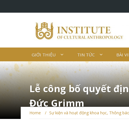
GIỚI THIỆU
TIN TỨC
BÀI V
Lễ công bố quyết đị
Đức Grimm
Home
/
Sự kiện và hoạt động khoa học
,
Thông bá