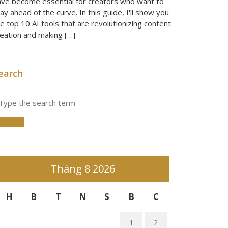
ave become essential for creators who want to
ay ahead of the curve. In this guide, I'll show you
e top 10 AI tools that are revolutionizing content
reation and making […]
earch
Tháng 8 2026
H
B
T
N
S
B
C
1
2