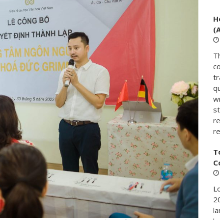
H
(
T
c
t
qu
w
s
re
r
T
C
Lo
20
la