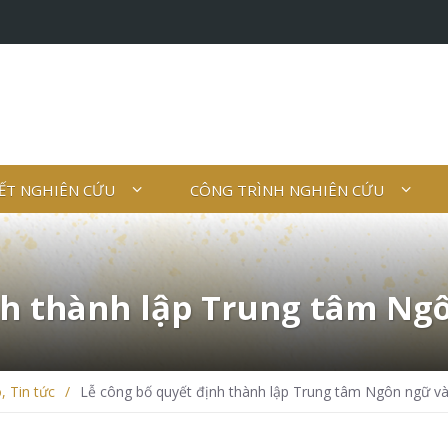
IẾT NGHIÊN CỨU
CÔNG TRÌNH NGHIÊN CỨU
nh thành lập Trung tâm Ng
o
,
Tin tức
/
Lễ công bố quyết định thành lập Trung tâm Ngôn ngữ 