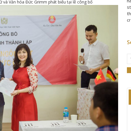
h
và Văn hóa Đức Grimm phát biểu tại lễ công bố
st
th
c
S