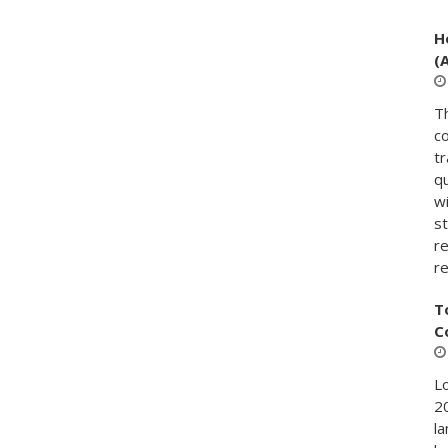
H
(
T
c
t
qu
w
s
re
r
T
C
Lo
20
la