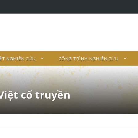
IẾT NGHIÊN CỨU
CÔNG TRÌNH NGHIÊN CỨU
Việt cổ truyền