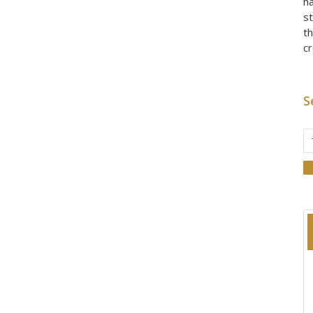
h
st
th
c
S