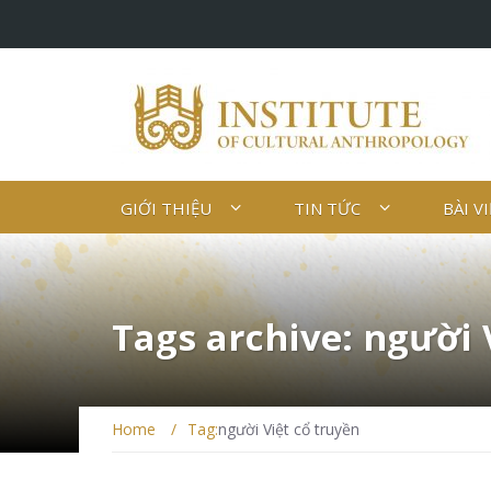
GIỚI THIỆU
TIN TỨC
BÀI V
Tags archive: người 
Home
/
Tag:
người Việt cổ truyền