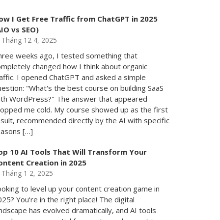
ow I Get Free Traffic from ChatGPT in 2025
AIO vs SEO)
Tháng 12 4, 2025
hree weeks ago, I tested something that
ompletely changed how I think about organic
raffic. I opened ChatGPT and asked a simple
estion: "What's the best course on building SaaS
ith WordPress?" The answer that appeared
topped me cold. My course showed up as the first
sult, recommended directly by the AI with specific
easons […]
op 10 AI Tools That Will Transform Your
ontent Creation in 2025
Tháng 1 2, 2025
oking to level up your content creation game in
25? You're in the right place! The digital
ndscape has evolved dramatically, and AI tools