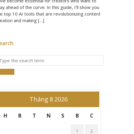
ave become essential for creators who want to
ay ahead of the curve. In this guide, I'll show you
e top 10 AI tools that are revolutionizing content
reation and making […]
earch
Tháng 8 2026
H
B
T
N
S
B
C
1
2