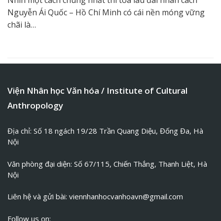
Nhìn một cách chung nhất thì tòa lâu đài nhân cách
Nguyễn Ái Quốc – Hồ Chí Minh có cái nền móng vững
chãi là…
Viện Nhân học Văn hóa / Institute of Cultural
Anthropology
Địa chỉ: Số 18 ngách 19/28 Trần Quang Diệu, Đống Đa, Hà
Nội
Văn phòng đại diện: Số 67/115, Chiến Thắng, Thanh Liệt, Hà
Nội
Liên hệ và gửi bài:
viennhanhocvanhoavn@gmail.com
Follow us on: