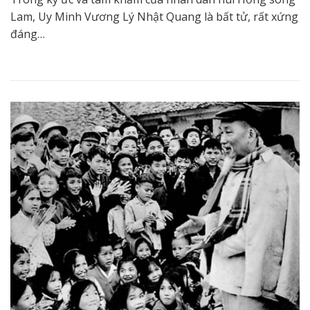
Lam, Uy Minh Vương Lý Nhật Quang là bất tử, rất xứng
đáng…